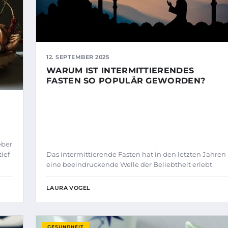
12. SEPTEMBER 2025
WARUM IST INTERMITTIERENDES
FASTEN SO POPULÄR GEWORDEN?
E
eber
ief
Das intermittierende Fasten hat in den letzten Jahren
eine beeindruckende Welle der Beliebtheit erlebt.
LAURA VOGEL
GESUNDHEIT