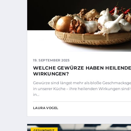
19. SEPTEMBER 2025
WELCHE GEWÜRZE HABEN HEILEND
WIRKUNGEN?
Gewürze sind längst mehr als bloße Geschmacksg
in unserer Küche – ihre heilenden Wirkungen sind t
in…
LAURA VOGEL
GESUNDHEIT