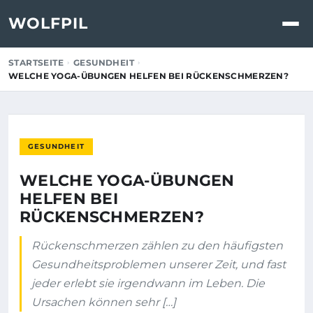
WOLFPIL
STARTSEITE
GESUNDHEIT
WELCHE YOGA-ÜBUNGEN HELFEN BEI RÜCKENSCHMERZEN?
GESUNDHEIT
WELCHE YOGA-ÜBUNGEN
HELFEN BEI
RÜCKENSCHMERZEN?
Rückenschmerzen zählen zu den häufigsten
Gesundheitsproblemen unserer Zeit, und fast
jeder erlebt sie irgendwann im Leben. Die
Ursachen können sehr […]