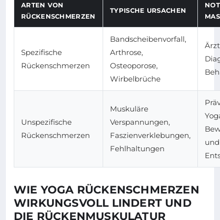
ARTEN VON
NOT
TYPISCHE URSACHEN
RÜCKENSCHMERZEN
MAS
Bandscheibenvorfall,
Ärzt
Spezifische
Arthrose,
Dia
Rückenschmerzen
Osteoporose,
Beh
Wirbelbrüche
Prä
Muskuläre
Yog
Unspezifische
Verspannungen,
Bew
Rückenschmerzen
Faszienverklebungen,
und
Fehlhaltungen
Ent
WIE YOGA RÜCKENSCHMERZEN
WIRKUNGSVOLL LINDERT UND
DIE RÜCKENMUSKULATUR