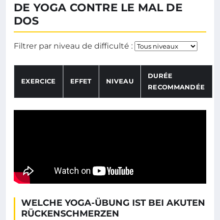
DE YOGA CONTRE LE MAL DE
DOS
Filtr
Filtrer par niveau de difficulté :
DURÉE
EXERCICE
EFFET
NIVEAU
RECOMMANDÉE
Tableau listant les exercices de yoga, leurs effets, nive
WELCHE YOGA-ÜBUNG IST BEI AKUTEN
RÜCKENSCHMERZEN