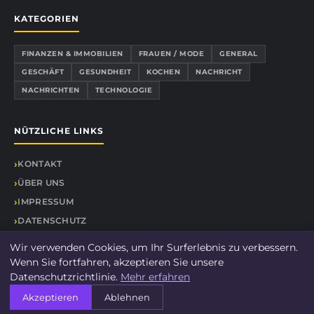
KATEGORIEN
FINANZEN & IMMOBILIEN
FRAUEN / MODE
GENERAL
GESCHÄFT
GESUNDHEIT
KOCHEN
NACHRICHT
NACHRICHTEN
TECHNOLOGIE
NÜTZLICHE LINKS
KONTAKT
ÜBER UNS
IMPRESSUM
DATENSCHUTZ
SEITENÜBERSICHT
Wir verwenden Cookies, um Ihr Surferlebnis zu verbessern.
Wenn Sie fortfahren, akzeptieren Sie unsere
Datenschutzrichtlinie.
Mehr erfahren
Akzeptieren
Ablehnen
© 2026 Wolfpil. Alle Rechte vorbehalten