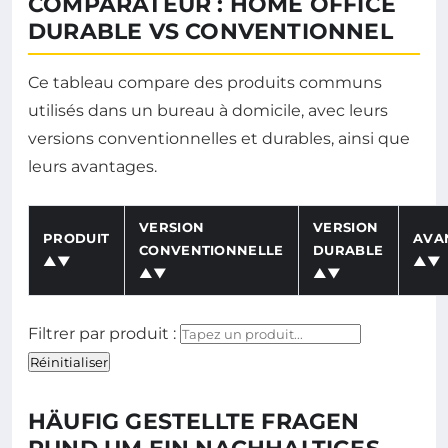
COMPARATEUR : HOME OFFICE
DURABLE VS CONVENTIONNEL
Ce tableau compare des produits communs
utilisés dans un bureau à domicile, avec leurs
versions conventionnelles et durables, ainsi que
leurs avantages.
VERSION
VERSION
PRODUIT
AVA
CONVENTIONNELLE
DURABLE
▲▼
▲▼
▲▼
▲▼
Tableau comparateur entre produits conventionnels et 
Filtrer le 
Filtrer par produit :
Réinitialiser
HÄUFIG GESTELLTE FRAGEN