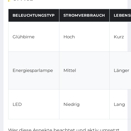
BELEUCHTUNGSTYP
STROMVERBRAUCH
LEBEN
Glühbirne
Hoch
Kurz
Energiesparlampe
Mittel
Länger
LED
Niedrig
Lang
Wer diese Aspekte beachtet und aktiv umsetzt,