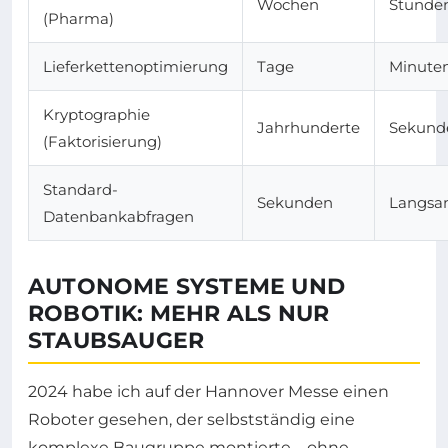
Wochen
Stunde
(Pharma)
Lieferkettenoptimierung
Tage
Minute
Kryptographie
Jahrhunderte
Sekund
(Faktorisierung)
Standard-
Sekunden
Langsa
Datenbankabfragen
AUTONOME SYSTEME UND
ROBOTIK: MEHR ALS NUR
STAUBSAUGER
2024 habe ich auf der Hannover Messe einen
Roboter gesehen, der selbstständig eine
komplexe Baugruppe montierte – ohne