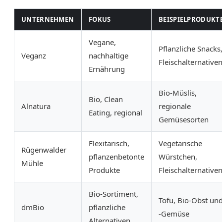
UNTERNEHMEN
FOKUS
BEISPIELPRODUKT
Vegane,
Pflanzliche Snacks
Veganz
nachhaltige
Fleischalternative
Ernährung
Bio-Müslis,
Bio, Clean
Alnatura
regionale
Eating, regional
Gemüsesorten
Flexitarisch,
Vegetarische
Rügenwalder
pflanzenbetonte
Würstchen,
Mühle
Produkte
Fleischalternative
Bio-Sortiment,
Tofu, Bio-Obst un
dmBio
pflanzliche
-Gemüse
Alternativen