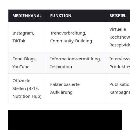
MEDIENKANAL
FUNKTION
BEISPIEL
Virtuelle
Instagram,
Trendverbreitung,
Kochshow
TikTok
Community-Building
Rezeptvid
Food-Blogs,
Informationsvermittlung,
Interviews
YouTube
Inspiration
Produktte
Offizielle
Faktenbasierte
Publikatio
Stellen (BZfE,
Aufklärung
Kampagn
Nutrition Hub)