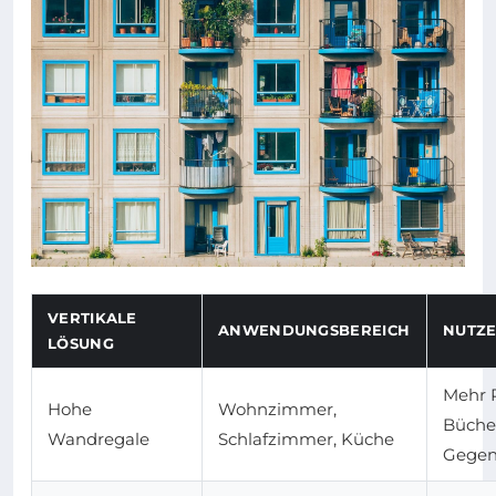
VERTIKALE
ANWENDUNGSBEREICH
NUTZ
LÖSUNG
Mehr P
Hohe
Wohnzimmer,
Büche
Wandregale
Schlafzimmer, Küche
Gegen