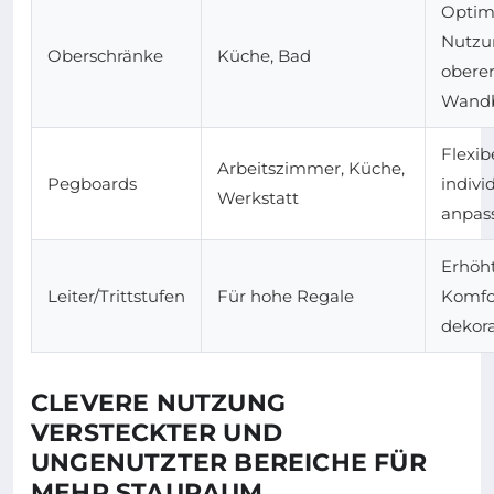
Optim
Nutzu
Oberschränke
Küche, Bad
obere
Wandb
Flexib
Arbeitszimmer, Küche,
Pegboards
indivi
Werkstatt
anpas
Erhöh
Leiter/Trittstufen
Für hohe Regale
Komfo
dekora
CLEVERE NUTZUNG
VERSTECKTER UND
UNGENUTZTER BEREICHE FÜR
MEHR STAURAUM