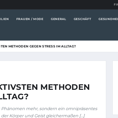
FI
ILIEN
FRAUEN / MODE
GENERAL
GESCHÄFT
GESUNDHE
STEN METHODEN GEGEN STRESS IM ALLTAG?
EKTIVSTEN METHODEN
LLTAG?
es Phänomen mehr, sondern ein omnipräsentes
 der Körper und Geist gleichermaßen […]