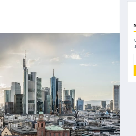
M
d
I