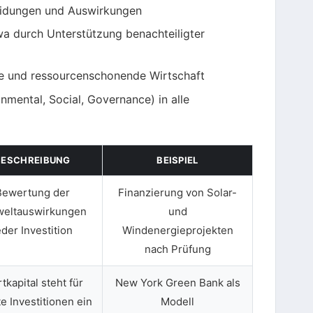
eidungen und Auswirkungen
wa durch Unterstützung benachteiligter
he und ressourcenschonende Wirtschaft
nmental, Social, Governance) in alle
BESCHREIBUNG
BEISPIEL
Bewertung der
Finanzierung von Solar-
eltauswirkungen
und
eder Investition
Windenergieprojekten
nach Prüfung
rtkapital steht für
New York Green Bank als
te Investitionen ein
Modell