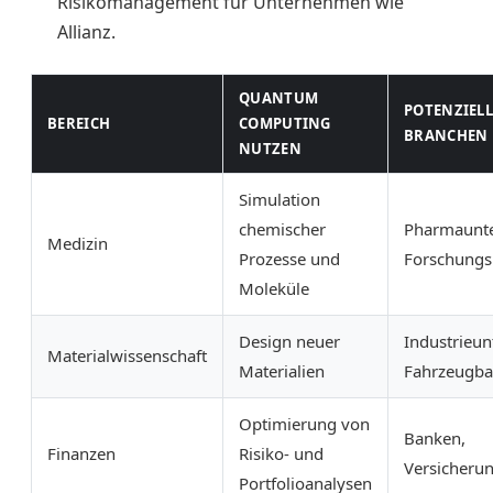
Risikomanagement für Unternehmen wie
Allianz.
QUANTUM
POTENZIELL
BEREICH
COMPUTING
BRANCHEN
NUTZEN
Simulation
chemischer
Pharmaunt
Medizin
Prozesse und
Forschungsi
Moleküle
Design neuer
Industrieu
Materialwissenschaft
Materialien
Fahrzeugb
Optimierung von
Banken,
Finanzen
Risiko- und
Versicheru
Portfolioanalysen