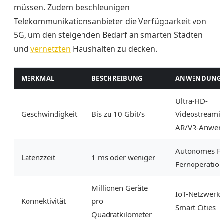
müssen. Zudem beschleunigen
Telekommunikationsanbieter die Verfügbarkeit von
5G, um den steigenden Bedarf an smarten Städten
und
vernetzten
Haushalten zu decken.
MERKMAL
BESCHREIBUNG
ANWENDUNGS
Ultra-HD-
Geschwindigkeit
Bis zu 10 Gbit/s
Videostreami
AR/VR-Anwe
Autonomes F
Latenzzeit
1 ms oder weniger
Fernoperati
Millionen Geräte
IoT-Netzwerk
Konnektivität
pro
Smart Cities
Quadratkilometer