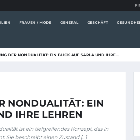
FI
ILIEN
FRAUEN / MODE
GENERAL
GESCHÄFT
GESUNDHE
NG DER NONDUALITÄT: EIN BLICK AUF SARLA UND IHRE…
R NONDUALITÄT: EIN
ND IHRE LEHREN
alität ist ein tiefgreifendes Konzept, das in
t. Sie beschreibt einen Zustand […]