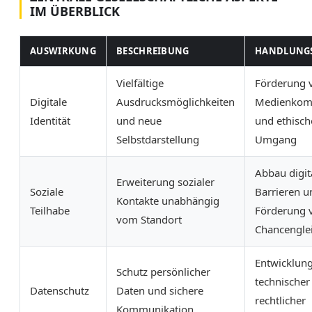
IM ÜBERBLICK
AUSWIRKUNG
BESCHREIBUNG
HANDLUNG
Vielfältige
Förderung 
Digitale
Ausdrucksmöglichkeiten
Medienkom
Identität
und neue
und ethisc
Selbstdarstellung
Umgang
Abbau digit
Erweiterung sozialer
Soziale
Barrieren u
Kontakte unabhängig
Teilhabe
Förderung 
vom Standort
Chancenglei
Entwicklung
Schutz persönlicher
technischer
Datenschutz
Daten und sichere
rechtlicher
Kommunikation