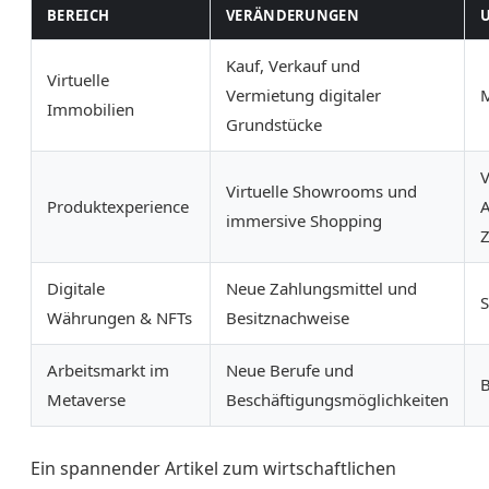
BEREICH
VERÄNDERUNGEN
Kauf, Verkauf und
Virtuelle
Vermietung digitaler
M
Immobilien
Grundstücke
V
Virtuelle Showrooms und
Produktexperience
A
immersive Shopping
Z
Digitale
Neue Zahlungsmittel und
S
Währungen & NFTs
Besitznachweise
Arbeitsmarkt im
Neue Berufe und
B
Metaverse
Beschäftigungsmöglichkeiten
Ein spannender Artikel zum wirtschaftlichen