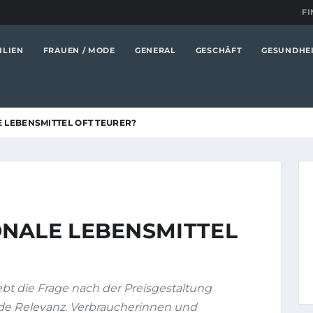
FI
ILIEN
FRAUEN / MODE
GENERAL
GESCHÄFT
GESUNDHE
 LEBENSMITTEL OFT TEURER?
NALE LEBENSMITTEL
bt die Frage nach der Preisgestaltung
de Relevanz. Verbraucherinnen und